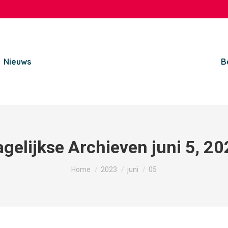
Nieuws
B
agelijkse Archieven
juni 5, 2
Je bent hier:
Home
2023
juni
05