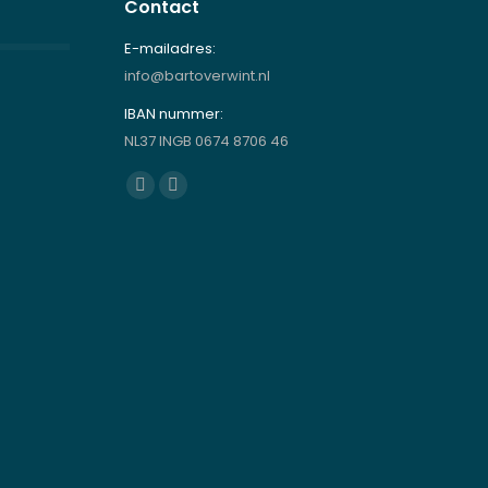
Contact
E-mailadres:
info@bartoverwint.nl
IBAN nummer:
NL37 INGB 0674 8706 46
Vind ons op:
Facebook
Instagram
page
page
opens
opens
in
in
new
new
window
window