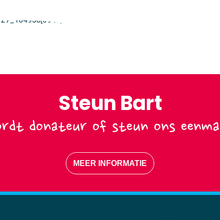
Steun Bart
rdt donateur of steun ons eenmal
MEER INFORMATIE