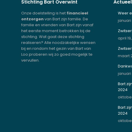
Stichting Bart Overwint
Actueel
Onze doelstelling is het
financieel
Weer ev
ontzorgen
van Bart zijn familie. De
januari
familie en vrienden van Bart zijn vanaf
het eerste moment betrokken bij de
Zwitser
stichting. Wat gaat deze stichting
april 19
realiseren? Alle noodzakelijke wensen
bij en rondom het gezin van Bart van
Zwitse
Loo proberen wij zo goed mogelijk te
maart 2
vervullen.
Dankwo
januari
Bart zi
2024
oktober
Bart zi
2024
oktober