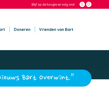
Blijf op de hoogte en volg ons!
Facebook
Instagram
page
page
opens
opens
in
in
new
new
art
Doneren
Vrienden van Bart
window
window
nieuws Bart Overwint.”