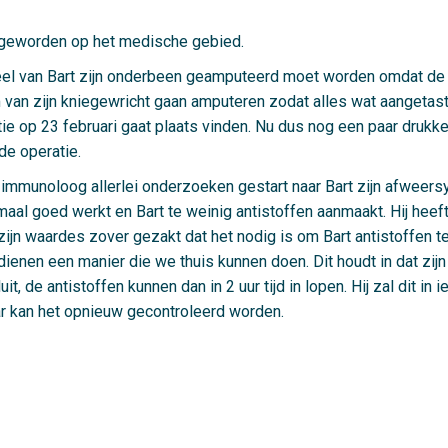
d geworden op het medische gebied.
el van Bart zijn onderbeen geamputeerd moet worden omdat de b
m van zijn kniegewricht gaan amputeren zodat alles wat aangetast
e op 23 februari gaat plaats vinden. Nu dus nog een paar drukk
de operatie.
unoloog allerlei onderzoeken gestart naar Bart zijn afweersyste
al goed werkt en Bart te weinig antistoffen aanmaakt. Hij heeft 
ijn waardes zover gezakt dat het nodig is om Bart antistoffen t
 dienen een manier die we thuis kunnen doen. Dit houdt in dat zij
it, de antistoffen kunnen dan in 2 uur tijd in lopen. Hij zal dit in
aar kan het opnieuw gecontroleerd worden.