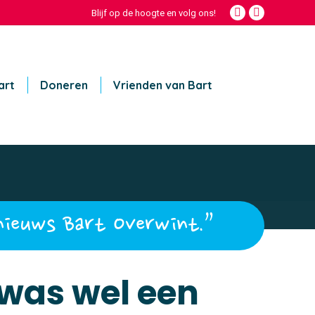
Blijf op de hoogte en volg ons!
Facebook
Instagram
page
page
opens
opens
in
in
new
new
art
Doneren
Vrienden van Bart
window
window
nieuws Bart Overwint.”
was wel een