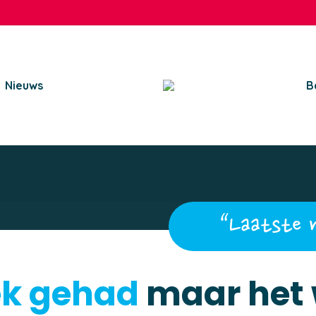
Nieuws
B
“Laatste 
ek gehad
maar het 