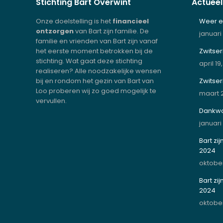
Stichting Bart Overwint
Actueel
Onze doelstelling is het
financieel
Weer ev
ontzorgen
van Bart zijn familie. De
januari
familie en vrienden van Bart zijn vanaf
het eerste moment betrokken bij de
Zwitser
stichting. Wat gaat deze stichting
april 19
realiseren? Alle noodzakelijke wensen
bij en rondom het gezin van Bart van
Zwitse
Loo proberen wij zo goed mogelijk te
maart 2
vervullen.
Dankwo
januari
Bart zi
2024
oktober
Bart zi
2024
oktober