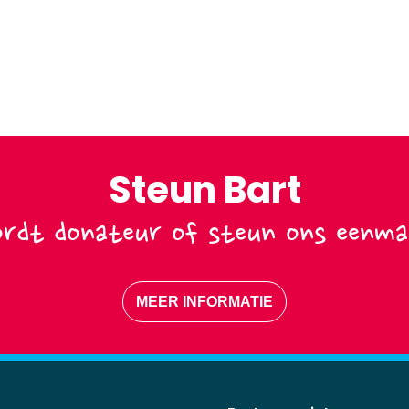
Steun Bart
rdt donateur of steun ons eenmal
MEER INFORMATIE