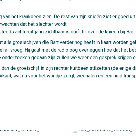
g van het kraakbeen zien. De rest van zijn knieën ziet er goed ui
rwachten dat het slechter wordt.
teeds achteruitgang zichtbaar is durft hij over de knieën bij Bart
 alle groeischijven die Bart verder nog heeft in kaart worden g
 wel af vroeg. Hij gaat met de radioloog overleggen hoe dat het
alle onderzoeken gedaan zijn zullen we weer een gesprek krijgen 
an de groeischijf in zijn rechter kuitbeen stilzetten (de enige di
kant, wat nu voor het wondje zorgt, weghalen en een huid transpl