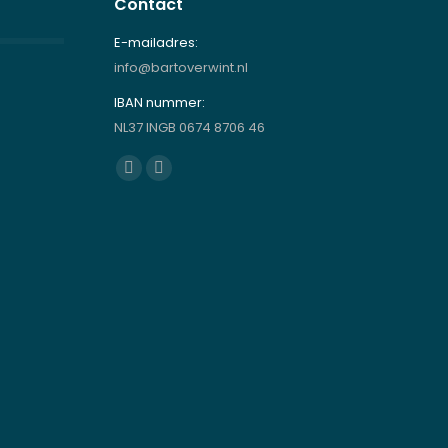
Contact
E-mailadres:
info@bartoverwint.nl
IBAN nummer:
NL37 INGB 0674 8706 46
Vind ons op:
Facebook
Instagram
page
page
opens
opens
in
in
new
new
window
window