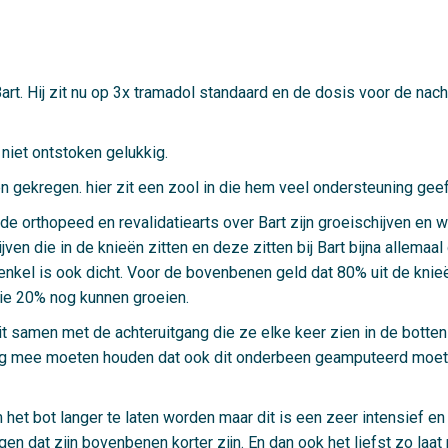
rt. Hij zit nu op 3x tramadol standaard en de dosis voor de nac
niet ontstoken gelukkig.
gekregen. hier zit een zool in die hem veel ondersteuning geeft 
e orthopeed en revalidatiearts over Bart zijn groeischijven en w
 die in de knieën zitten en deze zitten bij Bart bijna allemaal di
er enkel is ook dicht. Voor de bovenbenen geld dat 80% uit de kni
 die 20% nog kunnen groeien.
, dit samen met de achteruitgang die ze elke keer zien in de botten
kening mee moeten houden dat ook dit onderbeen geamputeerd moet
et bot langer te laten worden maar dit is een zeer intensief en la
ijgen dat zijn bovenbenen korter zijn. En dan ook het liefst zo la